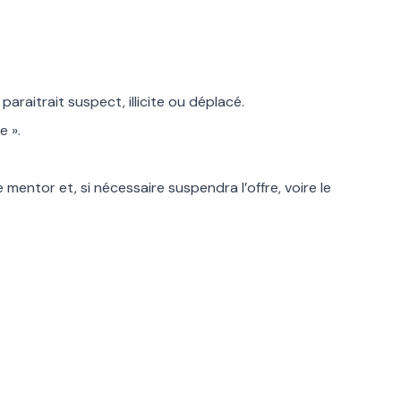
araitrait suspect, illicite ou déplacé.
e ».
e mentor et, si nécessaire suspendra l’offre, voire le