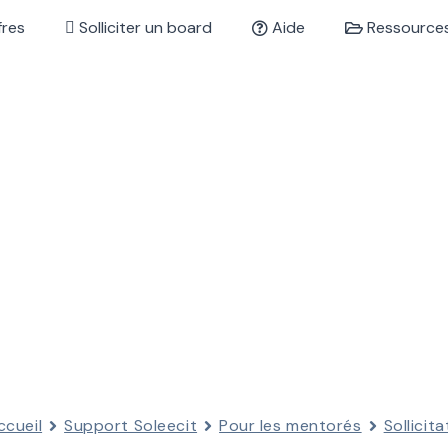
fres
Solliciter un board
Aide
Ressource
ccueil
Support Soleecit
Pour les mentorés
Sollicit