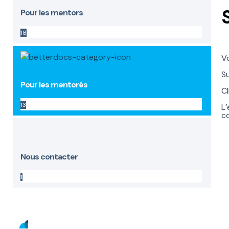
Pour les mentors
18
Vo
Su
Pour les mentorés
Cl
13
L’
c
Nous contacter
1