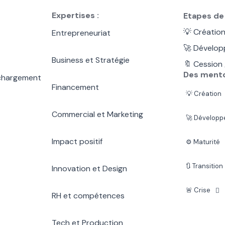
Expertises :
Etapes de 
💡 Création
Entrepreneuriat
🚀 Dévelop
Business et Stratégie
🔖 Cession 
Des mento
échargement
Financement
💡 Création
Commercial et Marketing
🚀 Dévelop
Impact positif
⚙️ Maturité
🔃 Transition
Innovation et Design
🚨 Crise
RH et compétences
Tech et Production