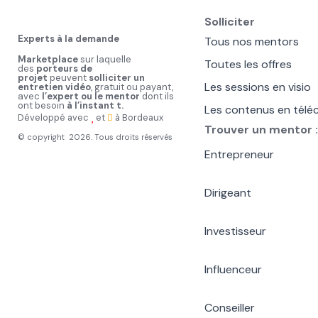
Solliciter
Experts à la demande
Tous nos mentors
M
arketplace
sur laquelle
Toutes les offres
des
porteurs de
projet
peuvent
solliciter un
Les sessions en visio
entretien vidéo
, gratuit ou payant,
avec
l’expert ou le mentor
dont ils
ont besoin
à l’instant t.
Les contenus en tél
Développé avec
et
à Bordeaux
Trouver un mentor :
© copyright 2026. Tous droits réservés
Entrepreneur
Dirigeant
Investisseur
Influenceur
Conseiller