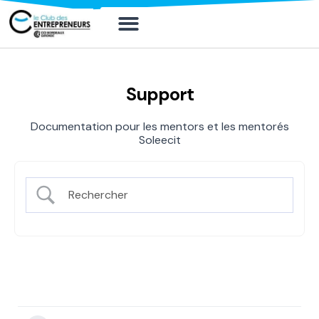
Mon compte
Mon compte
Solliciter un board
Support
Documentation pour les mentors et les mentorés
Soleecit