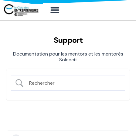
Mon compte
Mon compte
Solliciter un board
Support
Documentation pour les mentors et les mentorés
Soleecit